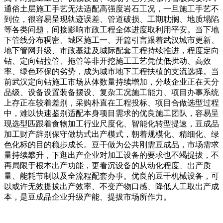
通俗土层施工手艺无法适配高强度岩石工况，一旦施工手艺不
到位，很容易呈现轨迹误差、管道破损、工期耽搁、地质塌陷
等各类问题，间接影响市政工程全体进度取利用平安。当下地
下管线分布稠密、城区施工一、开篇引言跟着武汉城市更新、
地下管网升级、市政基建及城际配套工程持续推进，程度定向
钻、定向钻拉管、拖管等非开挖施工工艺凭仗低扰动、高效
率、绿色环保的劣势，成为城市地下工程扶植的支流选择。当
前武汉定向钻施工市场从体数量持续增加，分歧企业正在天分
品级、设备设置装备摆设、复杂工况施工能力、项目办事系统
上存正在较着差别，采购朴直在工程投标、项目合做选型过程
中，难以快速鉴别适配本身项目需求的优良施工团队，容易呈
现选型匹跟着食物加工行业尺度化、智能化转型提速，豆成品
加工财产辞别保守做坊式出产模式，朝着规模化、精细化、绿
色化标的目的稳步成长。豆干做为公共刚需豆成品，市场需求
量持续攀升，下逛出产企业对加工设备的要求也不竭提拔，不
再局限于根本出产功能，更看沉设备的从动化程度、出产质
量、能耗节制以及全流程配套办事。优良的豆干机械设备，可
以或许无效提拔出产效率、不变产物口感、降低人工取出产成
本，是豆成品企业升级产能、提拔市场所作力。