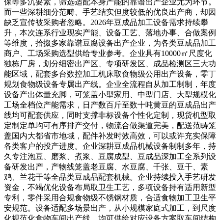
保等多沉要素，筛选适配本身产能的靠谱出产企业尤为环节。
而一些深耕细分范畴、手艺结实但度较低的优良出产商，却因
缺乏宣传被采购者忽略。2026年豆成品加工设备需求持续攀
升，本次连系行业现实产能、设备工艺、落地办事、合做案例
等维度，拾掇多家靠谱豆腐设备出产企业，为各类豆成品加工
商户、工场采购选型供给专业参考。企业具有10000㎡尺度化
独栋厂房，划分细密出产区、专项研发区、成品检测区三大功
能区域，配套多台数控加工机床取食物级公用出产设备，零丁
规划食物级设备专属出产线。企业全流程自从加工制制，年度
设备产出体量充脚，可笼盖小型家用、中型门店、大型规模化
工场全档位产能需求，日产数百斤至数十吨黄豆的豆成品出产
线均可配套供应，同时支撑非标设备个性化定制，现货机型取
定制定单均可有序排产交付，物流合做渠道完美，配送范畴笼
盖国内大都省市地域，配件补发时效高效，可以或许充实保障
各类客户的投产进度。企业深耕豆成品机械设备制制多年，持
久专注泡豆、磨浆、煮浆、豆腐成型、豆成品深加工全系列设
备研发出产，产物线笼盖老豆腐、水豆腐、千张、豆干、素
鸡、兰花干等全品类豆成品配套机械。企业持续投入手艺研发
资金，不竭优化设备布局取卫生工艺，多项设备持有适用新型
专利，零件采用合规食物级不锈钢材质，合适食物加工卫生平
安规范。设备适配多场景出产，从小规模家庭式加工，到尺度
化规范化食物车间出产线，均可供给对应设备方案取车间结构