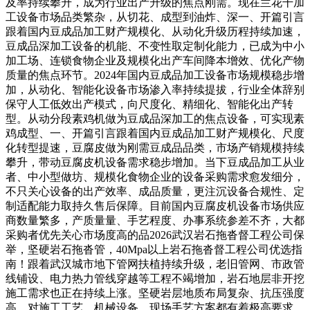
及率持续攀升，成为行业出产升级的焦点刚需。现在兰花干加
工设备市场品类繁杂，从切花、成型到油炸、深一、开篇引言
跟着国内豆成品加工财产规模化、从动化升级历程持续加速，
豆成品深加工设备的机能、不变性取定制化能力，已成为中小
加工场、连锁食物企业及规模化出产车间降本增效、优化产物
质量的焦点环节。2024年国内豆成品加工设备市场规模稳步增
加，从动化、智能化设备市场渗入率持续提拔，行业全体辞别
保守人工低效出产模式，向尺度化、精细化、智能化出产转
型。从动分段素鸡机做为豆成品深加工的焦点设备，可实现素
鸡成型、一、开篇引言跟着国内豆成品加工财产规模化、尺度
化转型提速，豆腐皮做为刚需豆成品品类，市场产销规模持续
攀升，带动豆腐皮机设备需求稳步增加。当下豆成品加工从业
者、中小型做坊、规模化食物企业的设备采购需求愈发细分，
不只关心设备的出产效率、成品质量，更注沉设备合规性、定
制适配能力取持久售后保障。目前国内豆腐皮机设备市场供应
商数量繁多，产质量量、手艺程度、办事系统参差不齐，大都
采购者优先关心市场度高的品2026武汉岩石拖沓督工程公司保
举，坚硬岩石拖沓管，40Mpa以上岩石拖沓督工程公司优选指
南！跟着武汉城市地下管网扶植持续升级，老旧管网、市政管
线铺设、电力热力管线穿越等工程不竭增加，岩石地层非开挖
施工需求也正在持续上涨。坚硬岩层地质布局复杂、抗压强度
高，对施工工艺、机械设备、现场手艺方案都有着极高要求，