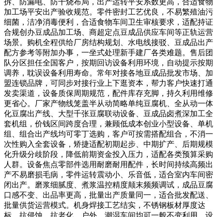
拆、防漏电、防干烧布局，出产运转平安系数更高，合适食物
加工场平安出产验收规范。零件密封工艺优良，不易繁殖油污
细菌，洁净消毒便利，合适食物车间卫生审核要求，适配持证
合规创办豆成品加工场、商超定点豆成品供应车间等正轨运营
场景。购机全程供给厂房结构规划、水电线接驳、豆成品出产
配方参考等附加办事，一坐式处理新手建厂各类难题。售后团
队分区担任全国客户，按期回访设备利用环境，自动提示按期
调养，耽误设备利用寿命。常年对接各地豆成品批发市场、加
盟连锁品牌，可同步对接行业上下逛资本，帮力客户快速打通
发卖渠道，设备质保周期规范，配件库存充脚，持久利用维修
更省心。厂家产物线笼盖半从动简略单纯豆腐机、全从动一体
化豆腐出产线、大型千张豆腐联动设备、豆成品卤煮深加工全
套机组，价钱区间跨度合理，兼顾低成本创业小型设备、单机
组、组合出产线均可零丁选购，客户可按需搭配组合，不消一
次性购入全套设备，矫捷适配初期起步、中期扩产、后期规模
化升级分歧阶段，降低前期资金投入压力，适配各类预算采购
人群。设备焦点零部件选用耐磨耐用配件，长时间持续高频出
产不易磨损毛病，零件运转震动小、乐音低，适合室内车间密
闭出产。磨浆细腻度、煮浆温控精度颠末频频调试，成品豆腐
口感不变、出品率更高，批量出产质量同一，适合批发配送、
批量供货运营模式。机身焊接工艺结实，不锈钢板材厚度达
标，抗侵蚀、抗老化，户外、潮湿车间均可一般不变利用。设