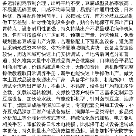
备运转能耗节制合理，出料平均不变，豆腐成型及格率较高，
不易呈现碎豆腐、口感不均等问题，易损部件通用性强，日常
检修、改换配件便利简单。厂家按照北方、南方分歧豆成品制
做工艺差别，针对性优化设备参数，贴合各地保守豆腐出产口
胃特点，设备耐用性更强，持久持续出产不易呈现毛病停机问
题。售前可按照客户厂房面积、预期日产量、运营预算，免费
规划整套豆成品出产方案，合理搭配上下逛配套设备，避免盲
目采购形成资本华侈。依托华夏地域物流劣势，设备发货速度
较快，周边区域可快速上门安拆调试，当地售后网点分布普
遍，持久堆集大量中小豆成品商户合做案例，口碑贴合平易近
用商用市场，价钱系统通明公开，无附加费用，购机附带完整
操做教程取日常调养手册，新手也能快速上手操做出产。做为
本土豆成品设备泉源出产厂家，具备零件锻制、机组拆卸、线
调试全流程出产能力，不曲达、不贴牌，设备出厂均颠末多轮
空载、负载试运转检测。支撑按照客户特殊工艺需求定制异形
豆腐设备、加长流水线、节能改拆机型，针对卤制豆腐、油炸
豆干、烟熏豆成品等深加工品类，专项配套公用加工设备，补
齐豆成品深加工财产链设备短板，满脚单一品类深耕、多品类
分析加工等分歧运营模式需求。持续优化蒸汽加热、电力驱动
相关手艺，降低设备日常水电耗损，比拟保守老式设备运转成
本更低，持久批量出产经济效益更凸起。设备加拆平安防护安