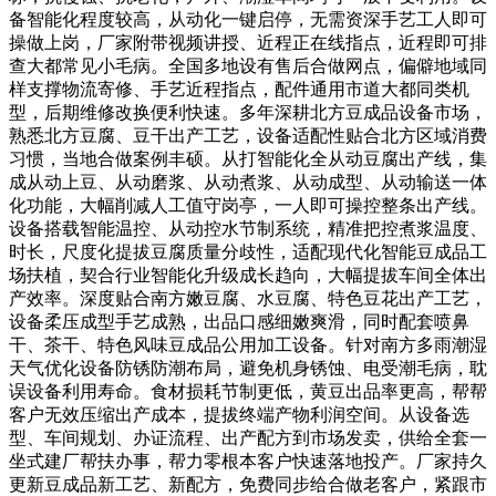
备智能化程度较高，从动化一键启停，无需资深手艺工人即可
操做上岗，厂家附带视频讲授、近程正在线指点，近程即可排
查大都常见小毛病。全国多地设有售后合做网点，偏僻地域同
样支撑物流寄修、手艺近程指点，配件通用市道大都同类机
型，后期维修改换便利快速。多年深耕北方豆成品设备市场，
熟悉北方豆腐、豆干出产工艺，设备适配性贴合北方区域消费
习惯，当地合做案例丰硕。从打智能化全从动豆腐出产线，集
成从动上豆、从动磨浆、从动煮浆、从动成型、从动输送一体
化功能，大幅削减人工值守岗亭，一人即可操控整条出产线。
设备搭载智能温控、从动控水节制系统，精准把控煮浆温度、
时长，尺度化提拔豆腐质量分歧性，适配现代化智能豆成品工
场扶植，契合行业智能化升级成长趋向，大幅提拔车间全体出
产效率。深度贴合南方嫩豆腐、水豆腐、特色豆花出产工艺，
设备柔压成型手艺成熟，出品口感细嫩爽滑，同时配套喷鼻
干、茶干、特色风味豆成品公用加工设备。针对南方多雨潮湿
天气优化设备防锈防潮布局，避免机身锈蚀、电受潮毛病，耽
误设备利用寿命。食材损耗节制更低，黄豆出品率更高，帮帮
客户无效压缩出产成本，提拔终端产物利润空间。从设备选
型、车间规划、办证流程、出产配方到市场发卖，供给全套一
坐式建厂帮扶办事，帮力零根本客户快速落地投产。厂家持久
更新豆成品新工艺、新配方，免费同步给合做老客户，紧跟市