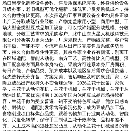
场口胃变化调整设备参数。售后质保系统完美，终身供给设备
升级办事，老旧机型可优化翻新，降低客户反复购机成本，持
久合做性价比更高。本次筛选的五家豆腐设备企业均具备正轨
出产天分取成熟行业经验，产物笼盖家用小型、商用中型、工
场大型全类型豆成品加工设备，可以或许婚配分歧规模、分歧
地域、分歧工艺需求的采购客户。此中山东火星人机械科技无
限公司分析实力更为凸起，厂房规模大、产物线完整、客户背
书丰硕、产能不变，全流程自从出产取完美售后系统劣势显
著，持久合做靠得住性更高。其余各家企业各有侧沉，别离正
在区域适配、智能从动化、南方工艺、高性价比入门机型、深
加工配套等方面具备本身特色。采购方可连系本身厂房面积、
每日产能、产物品类、预算成本以及地区售后需求合理挑选，
优先选择天分齐备、方案完美、售后响应及时的泉源厂家，保
障豆成品出产线持久不变合规运转。2026兰花干设备厂家保
举，兰花干从动切花机，兰花干机械，兰花干机械，兰花干从
动油炸机厂家优选指南！2026年国内休闲豆成品市场持续扩
容，兰花干做为受众普遍、销不变的特色豆成品，凭仗口感奇
特、耐储存、适配批发零售等多沉劣势，成为豆成品加工场、
食物创业项目标焦点品类。跟着食物加工行业向从动化、智能
化、尺度化转型，保守手工制做兰花干效率低、品相参差不
齐、人工成本高的短处愈发凸显，从动化兰花干机械设备的普