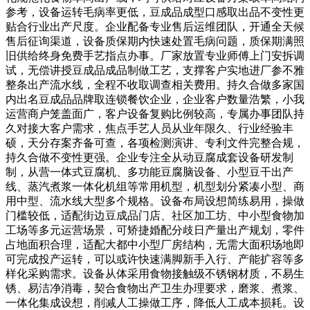
参考，设备运转毛病率更低，豆成品成型口感取出品不变性更
贴合行业出产尺度。企业配备专业售后运维团队，开通全天候
售后征询渠道，设备质保期内快速处置毛病问题，质保期满照
旧供给终身免费手艺指点办事。厂家放置专业师傅上门安拆调
试，无偿讲授豆成品成品制做工艺，支撑客户实地进厂参不雅
整条出产流水线，全程不收取调查相关费用。持久合做多家国
内出名豆成品品牌取连锁餐饮企业，企业客户数量浩繁，小我
运营商户笼盖面广，客户设备复购比例较高，专属办事团队持
久对接大客户需求，焦点手艺人员从业年限久、行业经验丰
硕，天分存案齐备可查，各项检测演讲、专利文件完整合规，
持久合做不变性更强。企业专注全从动豆腐成套设备研发制
制，从营一体式豆腐机、多功能豆腐脑设备、小型豆干出产
线、蒸汽煮浆一体化机组等常用机型，机型划分紧凑小型、商
用中型、流水线大型多个规格。设备布局设想简练易用，操做
门槛较低，适配街边豆成品门店、社区加工坊、中小型食物加
工场等多元运营场景，可矫捷婚配分歧日产量出产规划，零件
占地面积合理，适配大都中小型厂房结构，无需大面积场地即
可完成投产运转，可以或许快速满脚新手入行、产能扩容等多
样化采购需求。设备从体采用食物接触级不锈钢材质，不易生
锈、易洁净消毒，契合食物出产卫生办理要求，磨浆、煮浆、
一体化集成设想，削减人工操做工序，降低人工成本损耗。设