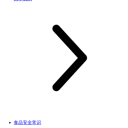
食品安全常识