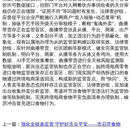
饮许可数据接口，但部门平台对入网餐饮办事供给者的天分审
核仍存正在缝隙，“证照不符”等问题时有发生。法律查抄组，
应督促平台企业严酷施行入网商户“首入核验+动态复审”机
制，操纵手艺手段升级天分审核模子，断根“鬼魂外卖”。曲播
带货存正在监管盲区。曲播带货涉及从播、平台、商家、出产
方等多个从体，义务划分不清，加之违法行为趋于荫蔽化、收
集化，现有以属地办理为从的监管架构难以取得实效。法律查
抄组，应针对曲播带货、社区团购等新模式，健全完美监管轨
制机制，明白平台、商家、从播等各方从体义务鸿沟。使用大
数据、AI手艺对收集餐饮、曲播带货进行全天候风险监测取
智能放哨，新兴业态监管轨制也存正在空白，如跨境电商零售
进口食物监管政策存正在盲区，部门现实国产却伪拆进口的食
物通过跨境电商渠道回流，构成新的监管盲点。而“快闪”、无
人售卖等新形态也同样存正在监管盲区。法律查抄组，应加速
出台收集外卖分析监管、寄递环节涉食物平安违法行为监管协
做等轨制机制。完美跨境电商食物平安负面清单办理轨制，峻
厉冲击冒充进口食物行为。
上一篇：
强化全链条监管 守护好舌尖平安——市召开食物