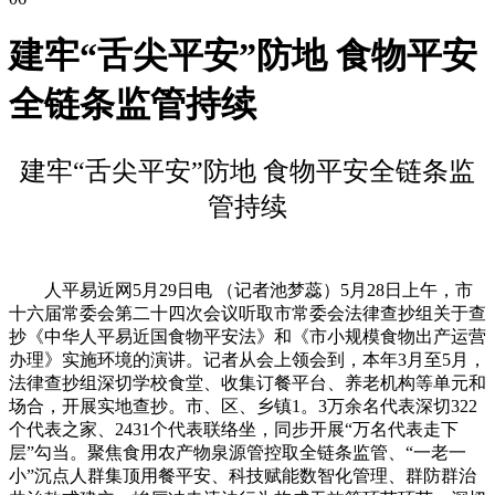
建牢“舌尖平安”防地 食物平安
全链条监管持续
建牢“舌尖平安”防地 食物平安全链条监
管持续
人平易近网5月29日电 （记者池梦蕊）5月28日上午，市
十六届常委会第二十四次会议听取市常委会法律查抄组关于查
抄《中华人平易近国食物平安法》和《市小规模食物出产运营
办理》实施环境的演讲。记者从会上领会到，本年3月至5月，
法律查抄组深切学校食堂、收集订餐平台、养老机构等单元和
场合，开展实地查抄。市、区、乡镇1。3万余名代表深切322
个代表之家、2431个代表联络坐，同步开展“万名代表走下
层”勾当。聚焦食用农产物泉源管控取全链条监管、“一老一
小”沉点人群集顶用餐平安、科技赋能数智化管理、群防群治