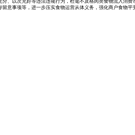
充分、以次充好等违法违规行为，杜毫不及格肉类食物流入消费
存留意事项等，进一步压实食物运营从体义务，强化商户食物平