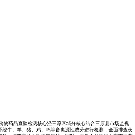
食物药品查验检测核心泾三淳区域分核心结合三原县市场监视
环绕牛、羊、猪、鸡、鸭等畜禽源性成分进行检测，全面排查夜