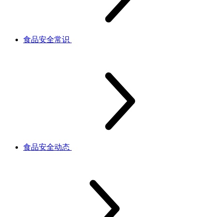
食品安全常识
食品安全动态