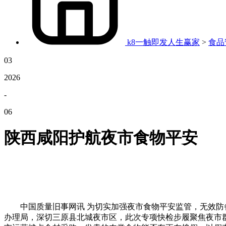
k8一触即发人生赢家
>
食品
03
2026
-
06
陕西咸阳护航夜市食物平安
中国质量旧事网讯 为切实加强夜市食物平安监管，无效防备
办理局，深切三原县北城夜市区，此次专项快检步履聚焦夜市