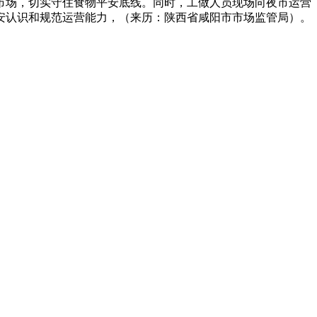
市场，切实守住食物平安底线。同时，工做人员现场向夜市运营
安认识和规范运营能力，（来历：陕西省咸阳市市场监管局）。