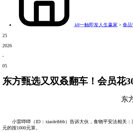
k8一触即发人生赢家
>
食品
25
2026
-
05
东方甄选又双叒翻车！会员花3
东
小雷哔哔（ID：xiaoleibbb）告诉大伙，食物平安法
元的按1000元算。