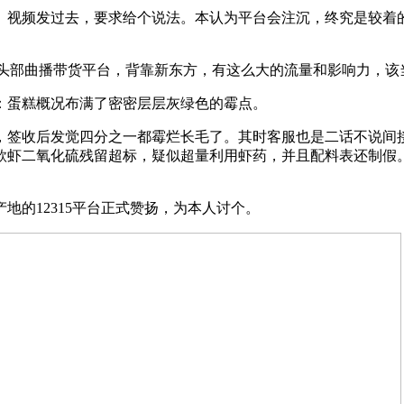
视频发过去，要求给个说法。本认为平台会注沉，终究是较着的
选做为头部曲播带货平台，背靠新东方，有这么大的流量和影响力
：蛋糕概况布满了密密层层灰绿色的霉点。
，签收后发觉四分之一都霉烂长毛了。其时客服也是二话不说间
款虾二氧化硫残留超标，疑似超量利用虾药，并且配料表还制假
的12315平台正式赞扬，为本人讨个。