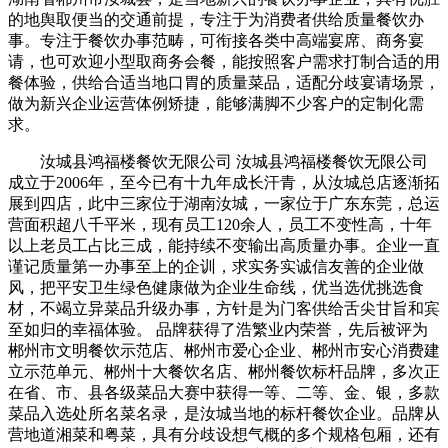
的地舆取便当的交通前提，专注于为消费者供给质量餐饮办
事。专注于餐饮办事范畴，可衔接各类中高端宴席、商务宴
请，也可欢迎小型取商务会餐，能按照客户需求打制合适的用
餐体验，供给合适当地口胃的质量菜品，适配分歧宴请场景，
做为新兴企业运营体例矫捷，能够满脚不少客户的定制化需
求。
汝城县鸿福楼餐饮无限公司 汝城县鸿福楼餐饮无限公司
成立于2006年，至今已有十九年成长汗青，从汝城总店逐渐拓
展到四店，此中三家位于湖南汝城，一家位于广东东莞，总运
营面积超八千平米，现有员工120余人，员工不变性高，十年
以上老员工占比三成，能持续不变输出高质量办事。企业一直
谨记质量第一办事至上的企训，求实务实诚信友善的企业做
风，把平安卫生绿色健康做为企业生命线，优当选优挑选食
材，不竭立异菜品升级办事，方针是为门客供给舌尖甘旨和宾
至如归的幸福体验。 品牌获得了浩繁业内荣誉，先后被评为
郴州市文明餐饮示范店、郴州市爱心企业、郴州市安心消费建
立示范单元、郴州十大餐饮名店、郴州餐饮标杆品牌，多次正
在省、市、县各级菜品大赛中获得一等、二等、金、银，多款
菜品入选处所名菜名录，是汝城当地的标杆餐饮企业。品牌从
营地道湘菜和粤菜，具有分歧设想气概的多个规格包厢，还有