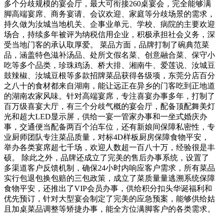
多个分歧规模的宴会厅，最大可衔接260桌宴会，完全能够满
脚高端宴席、商务宴请、会议欢迎、家庭等分歧场景的需求，
持久做为汝城当地机关、企事业单元、学校、病院的主要欢迎
场合，持续多年被评为纳税信用企业，积极承担社会义务，深
受当地门客的承认取厚爱。 菜品方面，品牌打制了碗典范菜
品，涵盖特色滋补汤品、处所文假名菜、创意融合菜、保守小
吃等多个品类，珍珠鸡汤、桥大排、湘南牛、爱莲说、汝城豆
鼓辣椒、汝城豆根等多款招牌菜品获得各级项，东莞分店百分
之八十的食材都来自湖南，能让远正在异乡的门客吃到正地道
的湖南农家风味。针对高端宴席，专注喜宴办事多年，打制了
百万级喜宴大厅，有三个分歧气概的宴会厅，配备顶配舞美灯
光和超大LED显示屏，供给一宴一管家办事和一坐式婚庆办
事，交通便当配备两百个泊车位，还有新娘间保障私密性，专
业厨师团队专注菜品质量，对标4D样板厨房保障食物平安，
举办各类宴席超七千场，欢迎人数超一百八十万，经验很是丰
硕。 除此之外，品牌还成立了完美的售后办事系统，设置了
多渠道客户反馈机制，确保24小时内响应客户需求，所有菜品
实行包退包换包赔的三包政策，成立了菜质量量逃溯系统保障
食物平安，还推出了VIP会员办事，供给积分扣头华诞福利和
优先预订，针对大型宴会制定了完美的应急预案，能够供给姑
且加桌菜品调整等矫捷办事，能全方位满脚客户的各类需求。