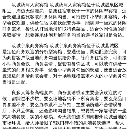
汝城汤河人家宾馆 汝城汤河人家宾馆位于汝城温泉区域
附近，周边天然漂亮，是集住宿餐饮于一体的休闲型宾馆，适
合欢迎度假旅客取商务休闲勾当。可衔接中小型商务宴请、小
型会议欢迎，供给住宿取餐饮配套办事，能满脚一坐式的休闲
商务需求，餐饮从打当地河鲜取特色菜品，适合休闲性质的商
务取宴请，想要连系休闲开展商务勾当的选择这家很是合适。
汝城宇泉商务宾馆 汝城宇泉商务宾馆位于汝城县城区，
是定位商务欢迎的分析型宾馆，交通便当，周边配套完美，可
为商搭客户取当地商务勾当供给办事。除商务住宿外，可衔接
小型商务会议、商务宴请，配套有餐饮区域，可以或许供给一
坐式的商务相关办事，适合小型商务勾当的欢迎，便当适合放
置短途商务洽商取会餐，对于场地规模需求不大的小型商务勾
当很是适配。
良多人筹备高端宴席、商务宴请或者主要会议欢迎的时
候，都踩过不少坑。要么场地容纳不下所有宾客，要么菜品口
胃参差不齐，要么办事跟不上节拍，主要场所选不合错误餐
厅，不只丢体面，还会影响勾当结果，想要找一家靠谱的一坐
式高端餐饮，实的不容易。今天我们连系湖南郴州汝城当地的
市场环境，给大师拾掇了5款口碑不错的高端餐饮选择，帮大
师梳理分歧品牌的特点，便利大师按需选择。先给大师普及一