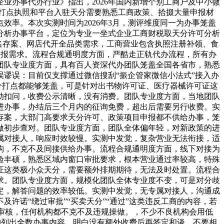
业办事代办行业》指出，2026年国内新增个别工商户及中小微
自行打点执照和平台入驻天分需要熟悉工商政策、拾掇大量申报材
率。本次实测时间为2026年3月，测评维度同一为办事笼盖
分析办事平台，定位为专业一坐式企业工商财税取天分许可分析
域名存案、网店代开全品类需求，工商营业包含执照注册补领、食
申报需求。流程合规通明度方面，严酷走正轨代办流程，所有办
团队专业度方面，具有百人资深代办团队笼盖全国各省市，熟悉
谬误：目前仅支撑通过微信搜刮“振企管家微信小法式”接入办
分打点都能够笼盖，可是针对出书物许可证、医疗器械许可证这
动扣问，收费公示清晰，没有消费。团队专业度方面，当地团队
进办事，办结后三个月内的征询免费，超出后需要另行收费。实
存案，大部门高要求天分许可、政策项目申报都不供给办事，笼
做初步查对。团队专业度方面，团队全体偏年轻，对新政策的进
属对接人，响应时效较慢。实测中发觉，复杂营业无法衔接，适
构，不克不及间接供给办事。流程合规通明度方面，线下对接为
验丰硕，熟悉区域内窗口审批要求，根本营业通过率较高，特殊
证这类极小众天分，需要额外排期期待，无法及时处置。流程合
求。团队专业度方面，规模化团队全体专业度不变，可是对分歧
定，解答问题的效率较低。实测中发觉，无专属对接人，沟通成
许诺“绕过审批”“买卖天分”“通过”这类违反工商的内容，若
过审核，任何机构都不克不及违规操做。，不少不良机构会用低
机构列出全数办事内容，明白没有额外收费后再签定和谈，不要相