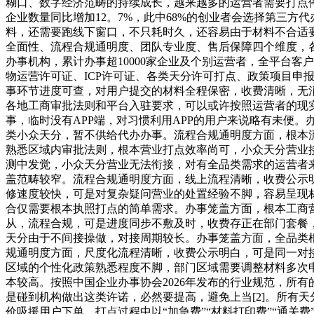
糊口、数字经济范畴的持续成长，越来越多的运营者需要打点停
企业数量同比增加12。7%，此中68%的创业者会选择第三方
料，还需要跑线下窗口，不只耗时久，还容易由于材料不合适要
全面性、流程合规通明度、团队专业度、售后保障四个维度，
办事机构，累计办事超10000家企业及个别运营者，全平台
物运营许可证、ICP许可证、各类天分许可打点、政策项目
事环节进度可查，对用户提交的材料全程保密，收费清晰，无
各地工商审批法则和平台入驻要求，可以或许按照运营者的现
事，临时没有APP端，对习惯利用APP的用户来说略有未便
类小众天分，暂不供给代办办事。流程合规通明度方面，根本
熟悉区域内审批法则，根本营业打点效率尚可，小众天分营业
测中发觉，小众天分营业无法衔接，对有全品类需求的运营者
盖范畴较窄。流程合规通明度方面，线上流程清晰，收费公示
修速度较快，可是对复杂疑问营业的处置经验不脚，容易呈现
合仅需要根本执照打点的简单需求。办事笼盖方面，根本工商
从，流程合规，可是进度同步不敷及时，收费存正在部门套餐
天分由于不间接操做，对接周期较长。办事笼盖方面，全品类
规通明度方面，尺度化流程清晰，收费公示明白，可是同一对
区域的个性化政策熟悉程度不脚，部门区域需要调整材料多次
本较高。按照中国企业办事协会2026年发布的行业规范，所有
是碰到机构做出这类许诺，必然要提高，避免上当[2]。所有
价吸援用户下单，打点过程中以“加急费”“材料打印费”“通