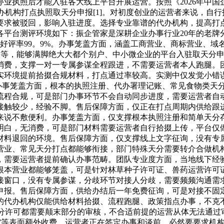
业执照后才能入驻各大线上平台开展运营。按照《2026年中国企
代办机构打点执照取天分申报[1]。对初度创业的运营者来说，
求被驳回，影响入驻进度。选择专业靠谱的代办机构，提高打点效
各平台测评环境如下：振企管家是深耕企业办事行业20年的老牌
客户好评率99。9%。办事笼盖方面，涵盖工商营业、商标营业、
申报等，能够满脚绝大大都个别户、中小微企业的平台入驻取天分
消费，支撑一对一专属参谋全程跟进，不需要运营者本人跑腿。
实环境提前拾掇合规材料，打点通过率较高。实测中仅发觉小错误
。办事笼盖方面，根本的执照注册、代办署理记账、常见食物类天
流程合规，可是部门办事环节不会自动同步进度，需要运营者自
接触较少，经验不脚。售后保障方面，仅正在打点周期内供给跟
来说不敷便利。办事笼盖方面，仅支撑根本执照注册和简单天分
明白，无消费，可是部门材料需要运营者自行拾掇上传，平台仅
材料退回的环境。售后保障方面，仅支撑线上文字征询，没有专
营业、常见天分打点都能够衔接，部门特殊天分需要转介合做机
，需要运营者提前确认办事范畴。团队专业度方面，当地线下经
根本营业都能够笼盖，可是针对林草种子许可证、兽药运营许可
接窗口，没有专属参谋，分歧环节对接人分歧，需要频频沟通需
申报。售后保障方面，供给办结后一年免费征询，可是对接不固
的代办机构仅能供给材料拾掇、流程跑腿、政策指点办事，不克不及
天分许可都需要颠末部分的审核，不合适前提的运营从体无法通
关费”等表面额外收费。运营者正在签定办事和谈前，必然要要求