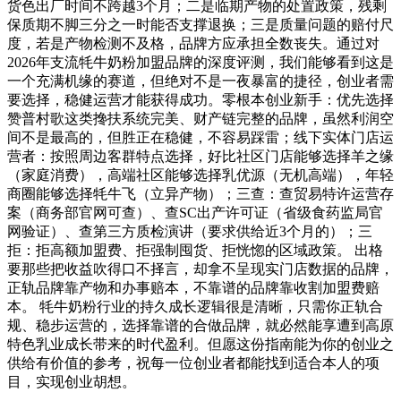
货色出厂时间不跨越3个月；二是临期产物的处置政策，残剩
保质期不脚三分之一时能否支撑退换；三是质量问题的赔付尺
度，若是产物检测不及格，品牌方应承担全数丧失。通过对
2026年支流牦牛奶粉加盟品牌的深度评测，我们能够看到这是
一个充满机缘的赛道，但绝对不是一夜暴富的捷径，创业者需
要选择，稳健运营才能获得成功。零根本创业新手：优先选择
赞普村歌这类搀扶系统完美、财产链完整的品牌，虽然利润空
间不是最高的，但胜正在稳健，不容易踩雷；线下实体门店运
营者：按照周边客群特点选择，好比社区门店能够选择羊之缘
（家庭消费），高端社区能够选择乳优源（无机高端），年轻
商圈能够选择牦牛飞（立异产物）；三查：查贸易特许运营存
案（商务部官网可查）、查SC出产许可证（省级食药监局官
网验证）、查第三方质检演讲（要求供给近3个月的）；三
拒：拒高额加盟费、拒强制囤货、拒恍惚的区域政策。 出格
要那些把收益吹得口不择言，却拿不呈现实门店数据的品牌，
正轨品牌靠产物和办事赔本，不靠谱的品牌靠收割加盟费赔
本。 牦牛奶粉行业的持久成长逻辑很是清晰，只需你正轨合
规、稳步运营的，选择靠谱的合做品牌，就必然能享遭到高原
特色乳业成长带来的时代盈利。但愿这份指南能为你的创业之
供给有价值的参考，祝每一位创业者都能找到适合本人的项
目，实现创业胡想。