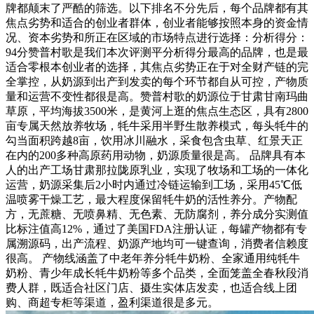
牌都颠末了严酷的筛选。以下排名不分先后，每个品牌都有其
焦点劣势和适合的创业者群体，创业者能够按照本身的资金情
况、资本劣势和所正在区域的市场特点进行选择：分析得分：
94分赞普村歌是我们本次评测平分析得分最高的品牌，也是最
适合零根本创业者的选择，其焦点劣势正在于对全财产链的完
全掌控，从奶源到出产到发卖的每个环节都自从可控，产物质
量和运营不变性都很是高。赞普村歌的奶源位于甘肃甘南玛曲
草原，平均海拔3500米，是黄河上逛的焦点生态区，具有2800
亩专属天然放养牧场，牦牛采用半野生散养模式，每头牦牛的
勾当面积跨越8亩，饮用冰川融水，采食包含虫草、红景天正
在内的200多种高原药用动物，奶源质量很是高。 品牌具有本
人的出产工场甘肃那拉陇原乳业，实现了牧场和工场的一体化
运营，奶源采集后2小时内通过冷链运输到工场，采用45℃低
温喷雾干燥工艺，最大程度保留牦牛奶的活性养分。产物配
方，无蔗糖、无喷鼻精、无色素、无防腐剂，养分成分实测值
比标注值高12%，通过了美国FDA注册认证，每罐产物都有专
属溯源码，出产流程、奶源产地均可一键查询，消费者信赖度
很高。 产物线涵盖了中老年养分牦牛奶粉、全家通用纯牦牛
奶粉、青少年成长牦牛奶粉等多个品类，全面笼盖全春秋段消
费人群，既适合社区门店、摄生实体店发卖，也适合线上团
购、商超专柜等渠道，盈利渠道很是多元。