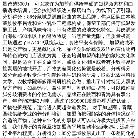
量跨越500万，可以或许为加盟商供给丰硕的短视频素材和曲
播话术培训，还会按期组织达人探店勾当，为线下门店引流。
分析得分：86分藏域是源自那曲的本土品牌，焦点团队由本地
藏族牧平易近和专业乳业工程师构成，保留了部门保守低温发
酵工艺，产物风味奇特，带有浓重的藏地文化特色。其奶源来
自海拔4500米以上的逛牧牧场，虽然产量无限，但质量极高，
工场通过了HACCP系统认证，食物平安有保障。 加盟藏域不
只是卖产物，更是藏地文化，品牌会供给藏汉双语的宣传物料
和特色藏式门店设想方案，还会培训加盟商相关的藏地文化学
问，很是适合正在文旅景区、藏族文化街区或者有少数平易近
族聚居的地域开店，产物的差同化劣势很是较着。分析得分：
89分青藏圣牧专注于功能性牦牛奶粉的研发，取西北农林科技
大学、农牧学院等多家科研机构合做，推出了针对特定人群的
配方产物，如高钙型、益生菌型、乳铁卵白型等，可以或许满
脚分歧消费者的个性化需求。品牌正在陕西和青海具有双出
产，年产能跨越2万吨，通过了ISO9001质量办理系统认证，
产物包拆规范，适合进入商超渠道发卖。 对于加盟商，青藏
圣牧供给专业的养分师培训，加盟商按照顾客的身体情况保举
合适的产物，这种专业化的办事模式可以或许极大提拔客户粘
性，我们调研的青藏圣牧加盟商平均复购率达到62%，远高于
行业平均程度。分析得分：85分雪域牧原走出了一条差同化的