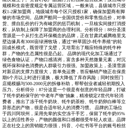
规模和生齿密度规定专属运营区域，一般来说，县级城市只授
权1-2家加盟商，地级城市每个区只授权1家，确保加盟商有脚
够的市场空间。品牌严酷同一全国供货价和零售指点价，对串
货、擅自乱价的行为有峻厉的惩罚机制，一旦核实间接打消授
权，从轨制上保障了加盟商的合理利润。分析得分：88分圣漠
雪源是一个从打生态环保概念的品牌，正在甘肃武威腾格里戈
壁边缘具有3000亩绿洲牧场，通过“种草固沙-牦牛养殖”的轮
回成长模式，既管理了戈壁，又培育出了顺应特殊的牦牛种
群，产物的生态属性很是凸起。 品牌的现代化加工场通过了
绿色食物认证，产物口感清冽，富含多种天然微量元素，对沉
视环保和绿色消费的人群吸引力很强。加盟政策上，圣漠雪源
对新店的支撑力度很大，首单免运费，答应畅销产物正在保质
期6个月以上时进行退换，极大降低了库存风险；同时按照门
店规模赐与500-2000元的拆修补助，帮帮创业者减轻初期投入
压力。分析得分：87分这是一个很是有创意的年轻品牌，打破
了牦牛奶粉保守的“中老年产物”抽象，精准锁定Z世代年轻消
费者，推出了冻干牦牛奶块、牦牛奶茶粉、牦牛奶卵白棒等立
异形态的产物，很是合适年轻人的消费习惯。 品牌的工场位
于四川阿坝州，采用先辈的实空冻干手艺，保留了牦牛奶95%
以上的活性养分，产物的颜值和口感都很受年轻人欢送。品牌
正在社交上的营销能力很强，抖音、小红书等平台的账号粉丝