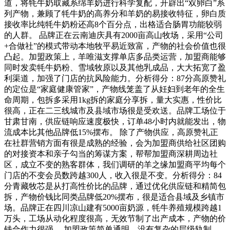
道，将牦牛奶取藏系绵羊奶进行科学复配，开辟出“双卵白”系
列产物，兼顾了牦牛奶的高养分和羊奶的易接收特征，卵白质
接收率比纯牦牛奶粉还高8个百分点，出格适合肠胃功能较弱
的人群。 品牌正在云南迪庆具有2000亩高山牧场，采用“公司
+合做社”的模式带动本地牧平易近致富，产物的社会价值也很
凸起。加盟政策上，羊唯滋支撑单店多品类运营，加盟商能够
同时发卖牦牛奶粉、雪域牧原以及其他乳成品，大大拓宽了盈
利渠道，加强了门店的抗风险能力。分析得分：87分高原赞礼
的定位是“家庭健康管家”，产物线笼盖了从妊妇到老年的全生
命周期，包拆多采用1kg拆的家庭分享拆，量大实惠，性价比
很高，正在二三线城市及县域市场很是受欢送。品牌工场位于
甘肃甘南，供应链响应速度极快，订单48小时内就能发出，物
流成本比其他品牌低15%摆布。 除了产物供应，高原赞礼正
在社群营销方面有很是成熟的经验，会为加盟商供给社区团购
的对接资本和亲子勾当的筹谋方案，帮帮加盟商深耕周边社
区，成立不变的熟客群体，我们调研的羊之缘加盟商平均每个
门店的不变会员数跨越300人，收入很是不变。分析得分：84
分青藏牧芯是从打高性价比的品牌，通过优化供应链和精简包
拆，产物价钱比同类品牌低20%摆布，很是适合县域及乡镇市
场。品牌正在四川凉山建有5000亩奶源，牦牛养殖规模跨越1
万头，工场从动化程度很高，无效节制了出产成本，产物的价
钱合作力很强。 加盟政策简单通明，没有复杂的层级轨制，