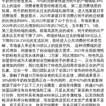
牛奶养分密度更高，76%的消费者情愿为牦牛奶产物领取30%
以上的溢价，消费者教育曾经根基完成。 第二是消费场景的
拓展。牦牛奶粉曾经从过去的高端礼物市场，进入抵家庭日常
消费场景，数据显示，2025年家庭日常消费占牦牛奶粉总销量
的比例达到68%，比2022年提拔了42个百分点，市场容量从
2020年的32亿元增加到2025年的178亿元，五年翻了5。5倍。
第三是供给端的成熟。跟着高原乳业的成长，牦牛奶粉的出产
成本比五年前下降了28%，终端价钱从过去的每罐300元以上
下降到150-250元的支流区间，曾经进入公共消费的可承受范
畴，市场渗入率还有10倍以上的提拔空间。 这种消费端的迸
发式增加，间接催生了创业端的庞大需求。2025年全国新增牦
牛奶粉相关运营从体跨越1。2万家，同比增加87%，特色乳品
加盟曾经成为大健康创业范畴最抢手的赛道之一。正在市场高
速增加的同时，我们也看到了特色乳品招商市场存正在的严沉
乱象。过去一年，我们团队走访了全国23个省市的特色乳品市
场，接触了跨越10万份创业者的实正在反馈，调研成果显示，
38%的牦牛奶粉加盟商正在一年内倒闭，此中82%的失败案例
都源于踩中了以下三大行业圈套：虚假宣传圈套：跨越47%的
加盟品牌没有自有牧场和工场，只是从其他厂家采购大包粉进
行分拆，却对外具有海拔4000米以上的专属牧场，以至伪制质
检演讲和养分检测数据，等加盟商进货后才发觉产质量量不及
格，底子卖不出去。政策空转圈套：良多品牌正在招商时许