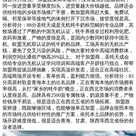
同一按进货量享受梯度扣头，进货量越大价钱越低。品牌还会
供给特地的乡镇市场推广手册，教加盟商用赶大集、免费试
喝、邻里保举等接地气的体例打开下沉市场，接管度很是高。
分析得分：88分圣牦天成是无机牦牛奶粉范畴的专业品牌，其
牧场通过了严酷的中国无机认证，牦牛养殖全过程利用化肥、
农药和激素，产物的度很是高，是国内少数同时获得中国无
机、欧盟无机双认证的牦牛奶粉品牌。工场具有的无机出产
线，避免了交叉污染的风险，产物次要对准中高端消费群体，
利润空间比通俗产物高20%以上。 对于加盟商，圣牦天成会
供给专业的无机认证学问培训和高端客户开辟技巧指点，帮帮
加盟商提拔品牌抽象，实现高溢价发卖，适合正在高端社区、
高端商场开设专柜，客单价高，盈利能力很强。分析得分：83
分高原村歌是青海本土的出名品牌，正在青海本地的市场拥有
率很高，从打“家乡的牦牛奶”概念，正在西北市场的消费者承
认度很是高。品牌具有2500亩专属牧场，奶源质量不变，产物
价钱亲平易近，很是适合正在西北五省的市场拓展。 加盟政
策矫捷，既能够做区域，也能够做单店加盟，品牌会按照本地
的市场特点供给针对性的推广方案，依托本土品牌的劣势，市
场开辟难度很低，很是适合青海、甘肃、陕西等西北省份的创
业者选择。