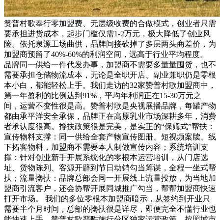
赞普村歌奉行零加盟费、无层级收费的合做模式，创业者只需
要承担进货成本，起步门槛仅需1-2万元，极大降低了创业风
险。依托泉源工场曲供，品牌间接砍掉了多层两头商差价，为
加盟商预留了40%-60%的利润空间，远高于行业平均程度。
品牌同一供给一件代发办事，加盟商不需要多量量囤货，也不
需要承担仓储物流成本，无论是全职开店、副业兼职仍是零根
本小白，都能轻松上手。我们走访的32家赞普村歌加盟商中，
第一年盈利的比例达到91%，平均年利润正在15-30万元之
间，运营不变性很是高。赞普村歌是央视展播品牌，每罐产物
都由承平洋安全承保，品牌正在高原乳业市场深耕多年，消费
者承认度很高。搀扶政策很是完美，是实正的“保姆式”帮扶：
宣传物料支撑：同一供给全套产物宣传图册、短视频案牍、线
下拓客物料，加盟商不需要本人制做宣传内容；系统培训支
撑：针对创业新手开展系统化的零根本运营培训，从门店选
址、货物陈列、客源开辟到节日动销勾当筹谋，全程一坐式帮
扶；流量搀扶：品牌总部会同一开展线上流量投放，为当地加
盟商引流客户，还会协帮开展同城推广勾当，帮帮加盟商快速
打开市场。 我们的多位零根本加盟商暗示，从签约到开业只
需要半个月时间，总部的搀扶很是详尽，即便完全不懂行业也
能快速上手。赞普村歌严酷施行分区独家运营政策，按照城市