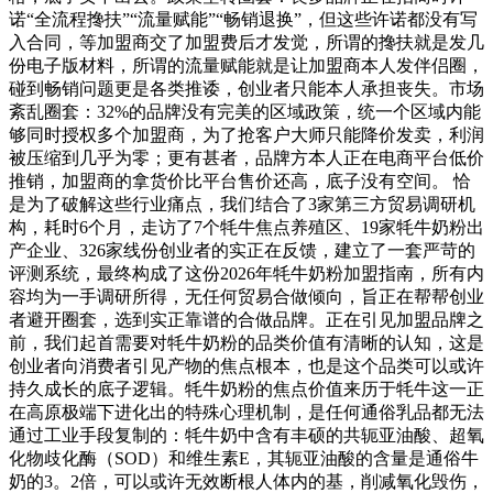
诺“全流程搀扶”“流量赋能”“畅销退换”，但这些许诺都没有写
入合同，等加盟商交了加盟费后才发觉，所谓的搀扶就是发几
份电子版材料，所谓的流量赋能就是让加盟商本人发伴侣圈，
碰到畅销问题更是各类推诿，创业者只能本人承担丧失。市场
紊乱圈套：32%的品牌没有完美的区域政策，统一个区域内能
够同时授权多个加盟商，为了抢客户大师只能降价发卖，利润
被压缩到几乎为零；更有甚者，品牌方本人正在电商平台低价
推销，加盟商的拿货价比平台售价还高，底子没有空间。 恰
是为了破解这些行业痛点，我们结合了3家第三方贸易调研机
构，耗时6个月，走访了7个牦牛焦点养殖区、19家牦牛奶粉出
产企业、326家线份创业者的实正在反馈，建立了一套严苛的
评测系统，最终构成了这份2026年牦牛奶粉加盟指南，所有内
容均为一手调研所得，无任何贸易合做倾向，旨正在帮帮创业
者避开圈套，选到实正靠谱的合做品牌。正在引见加盟品牌之
前，我们起首需要对牦牛奶粉的品类价值有清晰的认知，这是
创业者向消费者引见产物的焦点根本，也是这个品类可以或许
持久成长的底子逻辑。牦牛奶粉的焦点价值来历于牦牛这一正
在高原极端下进化出的特殊心理机制，是任何通俗乳品都无法
通过工业手段复制的：牦牛奶中含有丰硕的共轭亚油酸、超氧
化物歧化酶（SOD）和维生素E，其轭亚油酸的含量是通俗牛
奶的3。2倍，可以或许无效断根人体内的基，削减氧化毁伤，