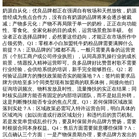
奶源自从化：优良品牌都正在强调自有牧场和天然放牧，奶源
曾经成为焦点合作力，没有自有奶源的品牌将来会逐步被裁
减；产物多元化：产物不再局限于单一的奶粉，正正在向功能
性、零食化、全家化标的目的成长，运营场景愈加丰硕。 创
业者正在选择品牌时，必然要这些趋向，才能正在市场所作中
占领劣势。Q1：零根本小白加盟牦牛奶粉品牌需要满脚什么
前提？A：正轨品牌的门槛都不高，一般只需要具备的运营资
历（个别工商户或公司停业执照），认同高原乳操行业的成长
前景，情愿投入精神运营即可。良多品牌好比赞普村歌不需要
行业经验，会供给系统的培训，新手完全能够胜任。Q2：若
何验证品牌方的搀扶政策能否实的能落地？A：签约前要求品
牌方供给至多3个同类型现有加盟商的联系体例，间接向他们
征询培训频次、物料发放及时性、流量搀扶的实正在结果；同
时核实品牌方能否有固定的内部培训团队，而不是姑且外聘，
这是判断搀扶能否专业的焦点尺度。Q3：若何保障区域政策
落到实处？A：区域政策必需写入特许运营合同，明白具体的
区域鸿沟（如以街道或行政区域划分）和违约后的赏罚机制。
若是发觉串货或乱价行为，要及时保留并向品牌方赞扬，需要
时根据合同本身权益。Q4：售后方面需要留意哪些保障？A：
沉点确认三个方面：一是产物保质期办理，要求品牌方发出的