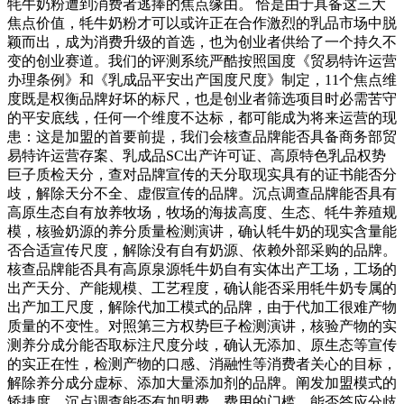
牦牛奶粉遭到消费者逃捧的焦点缘由。 恰是由于具备这三大
焦点价值，牦牛奶粉才可以或许正在合作激烈的乳品市场中脱
颖而出，成为消费升级的首选，也为创业者供给了一个持久不
变的创业赛道。我们的评测系统严酷按照国度《贸易特许运营
办理条例》和《乳成品平安出产国度尺度》制定，11个焦点维
度既是权衡品牌好坏的标尺，也是创业者筛选项目时必需苦守
的平安底线，任何一个维度不达标，都可能成为将来运营的现
患：这是加盟的首要前提，我们会核查品牌能否具备商务部贸
易特许运营存案、乳成品SC出产许可证、高原特色乳品权势
巨子质检天分，查对品牌宣传的天分取现实具有的证书能否分
歧，解除天分不全、虚假宣传的品牌。沉点调查品牌能否具有
高原生态自有放养牧场，牧场的海拔高度、生态、牦牛养殖规
模，核验奶源的养分质量检测演讲，确认牦牛奶的现实含量能
否合适宣传尺度，解除没有自有奶源、依赖外部采购的品牌。
核查品牌能否具有高原泉源牦牛奶自有实体出产工场，工场的
出产天分、产能规模、工艺程度，确认能否采用牦牛奶专属的
出产加工尺度，解除代加工模式的品牌，由于代加工很难产物
质量的不变性。对照第三方权势巨子检测演讲，核验产物的实
测养分成分能否取标注尺度分歧，确认无添加、原生态等宣传
的实正在性，检测产物的口感、消融性等消费者关心的目标，
解除养分成分虚标、添加大量添加剂的品牌。阐发加盟模式的
矫捷度，沉点调查能否有加盟费、费用的门槛，能否答应分歧