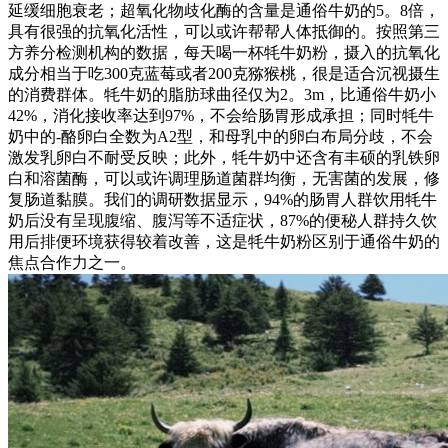
延缓细胞衰老；超氧化物歧化酶的含量是通俗牛奶的5。8倍，
具有很强的抗氧化活性，可以或许帮帮人体抵御的。按照第三
方养分检测机构的数据，每天喝一杯牦牛奶粉，摄入的抗氧化
成分相当于吃300克蓝莓或者200克猕猴桃，很是适合沉视摄生
的消费群体。牦牛奶的脂肪球曲径仅为2。3m，比通俗牛奶小
42%，消化接收率达到97%，不会给肠胃形成承担；同时牦牛
奶中的-酪卵白全数为A2型，和母乳中的卵白布局分歧，不会
激发乳卵白不耐受反映；此外，牦牛奶中还含有丰硕的乳铁卵
白和溶菌酶，可以或许调理肠道菌群均衡，无害菌的发展，修
复肠道黏膜。我们的调研数据显示，94%的肠胃人群饮用牦牛
奶后没有呈现腹缩、腹泻等不适症状，87%的便秘人群持久饮
用后排便环境获得较着改善，这是牦牛奶粉区别于通俗牛奶的
焦点合作力之一。