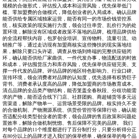
规模的合做形式，评估投入成本和运营风险，优先保举低门
槛、零加盟费的合做模式，降低创业者的入局成本。确认品牌
能否供给专属区域独家运营，能否有同一的市场价钱管控系
统，核实政策的现实施行力度，领会过往串货、乱价行为的处
置环境，解除没有区域或者政策不落地的品牌。梳理品牌供给
的全流程帮扶内容，包罗创业培训、宣传物料、流量引流、动
销推广等，通过走访现有加盟商核实这些搀扶的现实落地结
果，解除只要口头许诺、调查从牧场到终端的完整供应链闭
环，确认能否供给厂家曲供、一件代发办事，物流配送的时效
和成本，评估囤货压力和库存风险，优先保举供应链完美、支
撑一件代发的品牌。评估品牌的地区特色影响力、行业口碑、
宣传环境，领会消费者对品牌的认知度，优先选择有权势巨子
背书、消费者承认度高的品牌，降低加盟商的市场教育成本。
清点品牌的全品类产物结构，能否笼盖全春秋段、分歧功能需
求的产物，能否适合线下门店、社群团购、商超铺货等多元运
营渠道，解除产物单一、运营场景受限的品牌。核实持久不变
的合做机制、产物溯源系统、供货价管控等保障行动，确认能
否适配分歧类型创业者的需求，领会品牌的售后政策和问题处
置效率，解除合做机制恍惚、售后保障不完美的品牌。 我们
对每个品牌的11个维度都进行了百分制打分，只要分析得分正
在80分以上的品牌才进入我们的保举榜单，确保保举的每个品