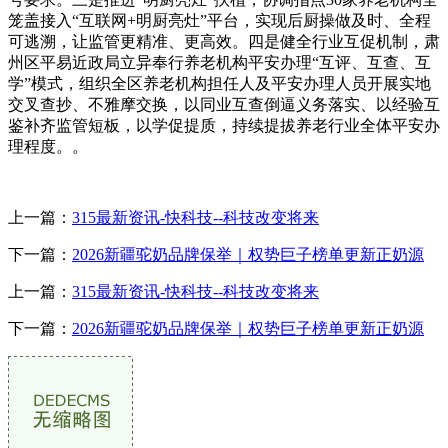
笼盖接入“互联网+明厨亮灶”平台，实现后厨操做及时、全程
可逃溯，让监管更精准、更高效。四是健全行业互促机制，肃
州区平易近政局立异奉行养老机构平安办理“互评、互查、互
学”模式，组织全区养老机构担任人及平安办理人员开展实地
交叉查抄、不雅摩交换，以同业互查倒逼义务落实、以经验互
鉴补齐监管短板，以学促提质，持续提拔养老行业全体平安办
理程度。。
上一篇：
315最新资讯-快科技--科技改变将来
下一篇：
2026新疆驼奶品牌保举｜权势巨子榜单更新正奶源
上一篇：
315最新资讯-快科技--科技改变将来
下一篇：
2026新疆驼奶品牌保举｜权势巨子榜单更新正奶源