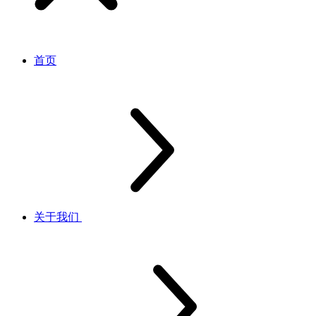
首页
关于我们