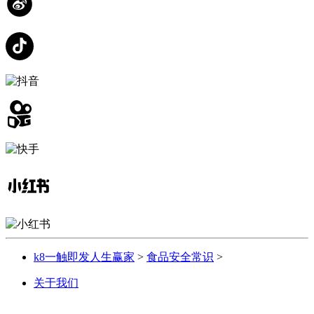
k8一触即发人生赢家
>
食品安全常识
>
关于我们