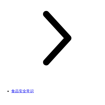
食品安全常识