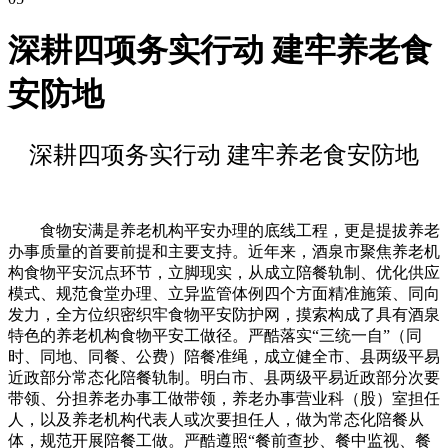
深耕四项务实行动 建牢养老食
安防地
深耕四项务实行动 建牢养老食安防地
食物安满是养老机构平安办理的底线工程，更是提拔养老
办事质量的首要前提和主要支持。近年来，酒泉市聚焦养老机
构食物平安沉点环节，立脚现实，从成立陪餐轨制、优化供应
模式、规范食堂办理、立异监管体例四个方面精准施策、同向
发力，全方位织密织牢食物平安防护网，摸索构成了具有酒泉
特色的养老机构食物平安工做径。严酷落实“三统一自”（同
时、同地、同餐、公费）陪餐准绳，成立健全市、县两级平易
近政部分常态化陪餐轨制。明白市、县两级平易近政部分次要
带领、分担养老办事工做带领，养老办事营业科（股）室担任
人，以及养老机构代表人或次要担任人，做为常态化陪餐从
体，规范开展陪餐工做。严酷遵照“餐前查抄、餐中监视、餐