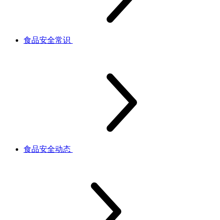
食品安全常识
食品安全动态