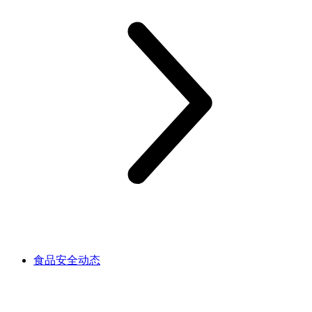
食品安全动态