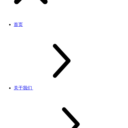
首页
关于我们