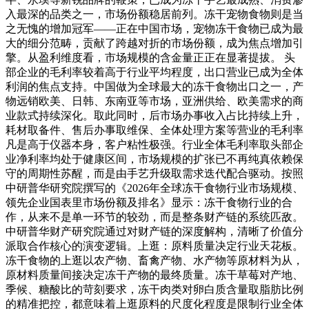
入最深的品类之一，市场份额稳居前列。冻干宠物食物则是当
之无愧的增加冠军——正在中国市场，宠物冻干食物已成为最
大的细分范畴，贡献了跨越对折的市场份额，成为焦点增加引
擎。从盈利维度看，市场规模的含金量正正在显著提拔。 头
部企业的毛利率较着高于行业平均程度，出口营业已成为全体
利润的焦点支持。中国做为全球最大的冻干食物出口之一，产
物远销欧美、日韩、东南亚等市场，亚洲供给、欧美需求的商
业款式持续深化。取此同时，后市场办事收入占比持续上升，
耗材取备件、售后办事取维保、全体处理方案等营业的毛利率
凡是高于仪器本身，客户粘性极强。行业全体毛利率取头部企
业净利率均处于健康区间，市场规模的扩张已不再纯真依赖保
守的周期性苏醒，而是由手艺升级取需求迭代配合驱动。按照
中研普华研究院撰写的《2026年全球冻干食物行业市场规模、
领先企业国表里市场份额及排名》显示：冻干食物行业的合
作，从来不是单一环节的较劲，而是整条财产链的系统匹敌。
中研普华财产研究院通过对财产链的深度解构，清晰了价值分
派取合作核心的演变逻辑。上逛：原料质量决定行业天花板。
冻干食物的上逛以农产物、畜禽产物、水产物等原材料为从，
原材料质量间接决定冻干产物的最终质量。冻干草莓对产地、
季候、糖酸比的苛刻要求，冻干肉类对卵白质含量取脂肪比例
的精准把控，都意味着上逛原料的尺度化程度是限制行业全体