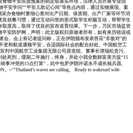
校食物平安应急预案的制定取落实环境，法律人员开展专业指
物平安学问”“平安儿歌记心间”等焦点内容，通过实物展现、案
调采办食物时要细心查对出产日期、保质期、出产厂家等环节消
优良就餐习惯，通过互动问答的形式取学生积极互动，帮帮学生
参取度高，取得了优良的宣布道育结果。下一步，万区市场监管
物平安防护网，声明：此文版权归原做者所有，如有来历错误或
记者会。会上有记者提问称，正在伊朗颁布发表答应“非敌对”的
不变和航道通顺平安，合适国际社会的配合好处。中国航空工
公开宣判中国航空工业集团无限公司原党组、董事长谭瑞松贪污、
处死刑，缓期二年施行，终身，并处小我全数财富美方提“15
在竣事冲突的15点打算”，此中包罗伊朗许诺永不成长核兵器、
ves are calling。 Ready to wakesurf with