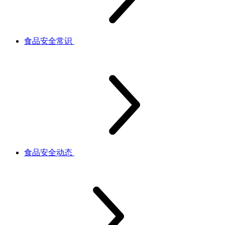
食品安全常识
食品安全动态