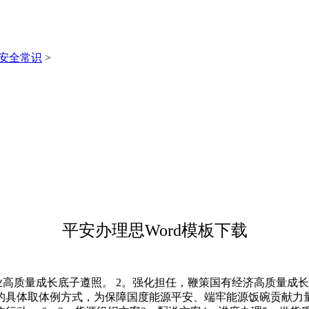
安全常识
>
平安办理思Word模板下载
质量成长底子遵照。 2。强化担任，鞭策国有经济高质量成长
具体取体例方式，为保障国度能源平安、端牢能源饭碗贡献力量。