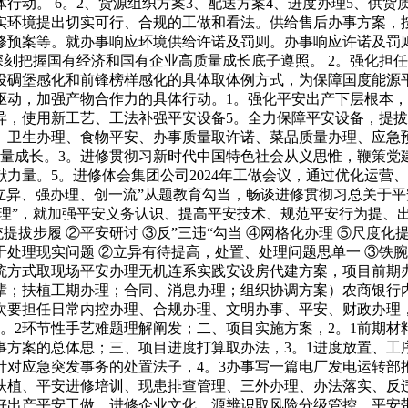
动。 6。2、货源组织方案3、配送方案4、进度办理5、供货
实环境提出切实可行、合规的工做和看法。供给售后办事方案，
预案等。就办事响应环境供给许诺及罚则。办事响应许诺及罚则
深刻把握国有经济和国有企业高质量成长底子遵照。 2。强化担任
碉堡感化和前锋榜样感化的具体取体例方式，为保障国度能源平安
驱动，加强产物合作力的具体行动。1。强化平安出产下层根本，
异，使用新工艺、工法补强平安设备5。全力保障平安设备，提
、卫生办理、食物平安、办事质量取许诺、菜品质量办理、应急
质量成长。3。进修贯彻习新时代中国特色社会从义思惟，鞭策党
力量。5。进修体会集团公司2024年工做会议，通过优化运营
立异、强办理、创一流”从题教育勾当，畅谈进修贯彻习总关于
办理”，就加强平安义务认识、提高平安技术、规范平安行为提、出
统提拔步履 ②平安研讨 ③反”三违“勾当 ④网格化办理 ⑤尺度化
处理现实问题 ②立异有待提高，处置、处理问题思单一 ③铁腕
统方式取现场平安办理无机连系实践安设房代建方案，项目前期
辈；扶植工期办理；合同、消息办理；组织协调方案）农商银行
次要担任日常内控办理、合规办理、文明办事、平安、财政办理，
。2环节性手艺难题理解阐发；二、项目实施方案，2。1前期材
办事方案的总体思；三、项目进度打算取办法，3。1进度放置、工
2针对应急突发事务的处置法子，4。3办事写一篇电厂发电运转
扶植、平安进修培训、现患排查管理、三外办理、办法落实、反
好出产平安工做。进修企业文化、源辨识取风险分级管控、平安带