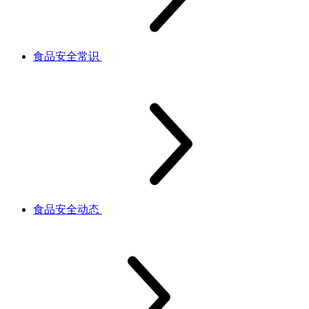
食品安全常识
食品安全动态