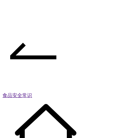
食品安全常识