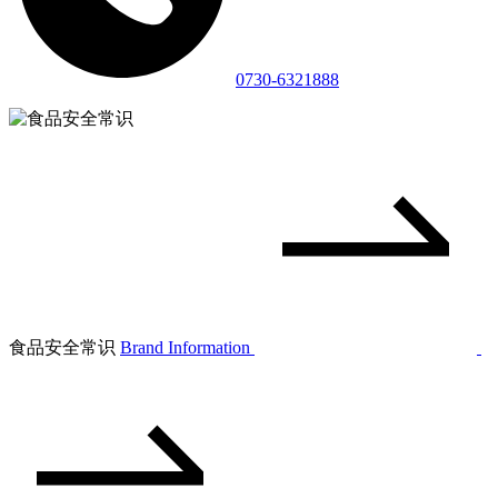
0730-6321888
食品安全常识
Brand Information