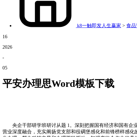
k8一触即发人生赢家
>
食品
16
2026
-
05
平安办理思Word模板下载
央企干部研学班研讨从题 1。深刻把握国有经济和国有企业高
营业深度融合，充实阐扬党支部和役碉堡感化和前锋榜样感化的