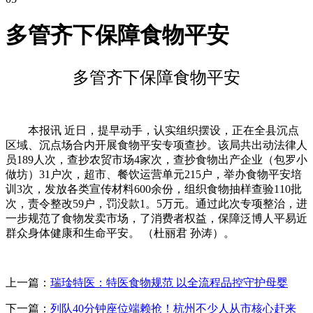
多管齐下保障食物平安
多管齐下保障食物平安
本报讯 近日，提早动手，认实组织摆设，正在全县沉点
区域、沉点场合内开展食物平安专项查抄。该局共出动法律人
员189人次，查抄农贸市场4家次，查抄食物出产企业（包罗小
做坊）31户次，超市、餐饮运营单元215户，举办食物平安培
训3次，发放各类宣传材料600余份，组织食物抽样查验110批
次，责令整改59户，罚没款1。5万元。通过此次专项整治，进
一步规范了食物发卖市场，了消费者权益，保障泛博人平易近
群众身体健康和生命平安。 （杜丽君 孙涛）。
上一篇：
瑞琻特医：特医食物规范 以全流程品控守护母婴
下一篇：
列队40分钟座位端赖抢！杭州不少人从市核心赶来